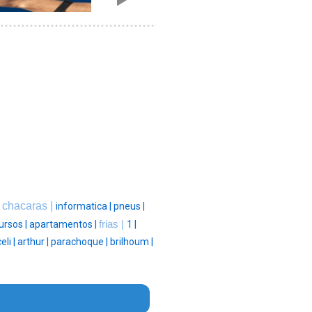
chacaras |
|
informatica |
pneus |
ursos |
apartamentos |
frias |
1 |
eli |
arthur |
parachoque |
brilhoum |