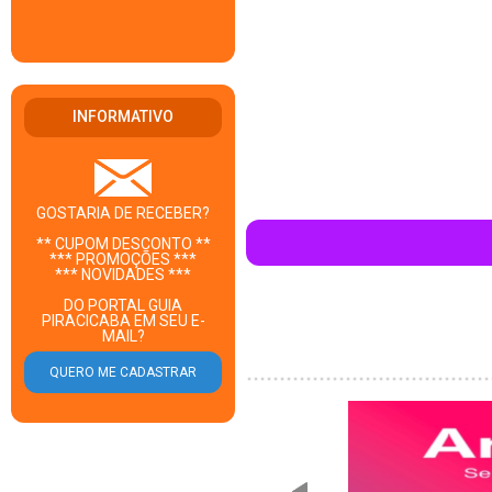
INFORMATIVO
GOSTARIA DE RECEBER?
** CUPOM DESCONTO **
*** PROMOÇÕES ***
*** NOVIDADES ***
DO PORTAL GUIA
PIRACICABA EM SEU E-
MAIL?