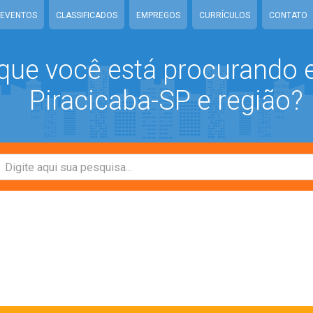
EVENTOS
CLASSIFICADOS
EMPREGOS
CURRÍCULOS
CONTATO
que você está procurando
Piracicaba-SP e região?