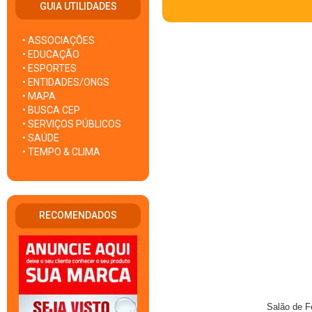
GUIA UTILIDADES
• ASSOCIAÇÕES
• EDUCAÇÃO
• ESPORTES
• ENTIDADES/ONGS
• MAPA
• BUSCA CEP
• SERVIÇOS PÚBLICOS
• SAÚDE
• TEMPO & CLIMA
RECOMENDADOS
Salão de F