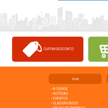
CUPOM DESCONTO
GUIA
• A CIDADE
• NOTÍCIAS
• EVENTOS
• CLASSIFICADOS
• VAGAS DE EMPREGO