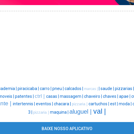
cademia |
piracicaba |
carro |
pneu |
calcados |
|
saude |
pizzarias 
marcas |
ctrl |
moveis |
patentes |
casas |
massagem |
chaveiro |
chaves |
apae |
c
nte |
intertennis |
eventos |
chacara |
cartuchos |
est |
moda |
c
pizzaria |
val |
aluguel |
3 |
maquina |
pizzaria |
BAIXE NOSSO APLICATIVO