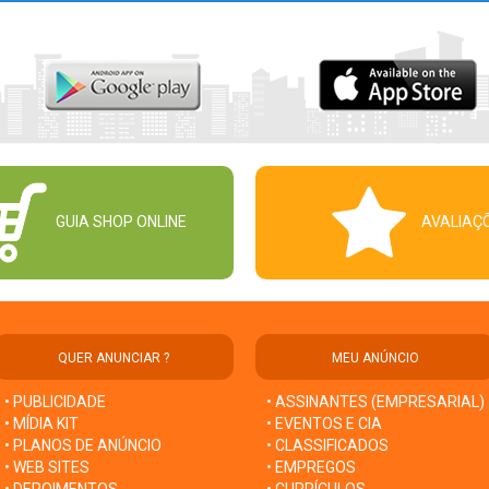
GUIA SHOP ONLINE
AVALIAÇ
QUER ANUNCIAR ?
MEU ANÚNCIO
• PUBLICIDADE
• ASSINANTES (EMPRESARIAL)
• MÍDIA KIT
• EVENTOS E CIA
• PLANOS DE ANÚNCIO
• CLASSIFICADOS
• WEB SITES
• EMPREGOS
• DEPOIMENTOS
• CURRÍCULOS