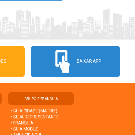
ÕES
BAIXAR APP
GRUPO E FRANQUIA
• GUIA CIDADE (MATRIZ)
• SEJA REPRESENTANTE
• FRANQUIA
• GUIA MOBILE
• ANUNCIE AQUI