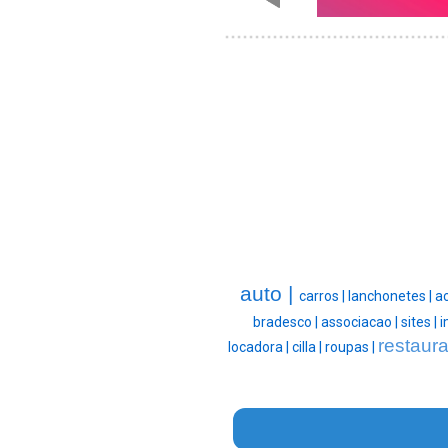
auto |
carros |
lanchonetes |
a
bradesco |
associacao |
sites |
i
restaura
locadora |
cilla |
roupas |