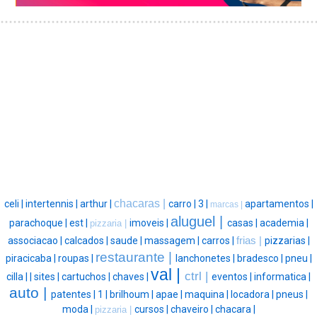
chacaras |
celi |
intertennis |
arthur |
carro |
3 |
apartamentos |
marcas |
aluguel |
parachoque |
est |
imoveis |
casas |
academia |
pizzaria |
associacao |
calcados |
saude |
massagem |
carros |
frias |
pizzarias |
restaurante |
piracicaba |
roupas |
lanchonetes |
bradesco |
pneu |
val |
ctrl |
cilla |
|
sites |
cartuchos |
chaves |
eventos |
informatica |
auto |
patentes |
1 |
brilhoum |
apae |
maquina |
locadora |
pneus |
moda |
cursos |
chaveiro |
chacara |
pizzaria |