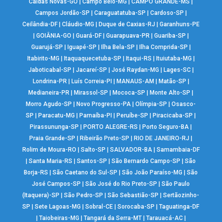
Caldas Novas-GO
|
Campo Belo-MG
|
CAMPO GRANDE-MS
|
Campos Jordão-SP
|
Caraguatatuba-SP
|
Cardoso-SP
|
Ceilândia-DF
|
Cláudio-MG
|
Duque de Caxias-RJ
|
Garanhuns-PE
|
GOIÂNIA-GO
|
Guará-DF
|
Guarapuava-PR
|
Guariba-SP
|
Guarujá-SP
|
Iguapé-SP
|
Ilha Bela-SP
|
Ilha Comprida-SP
|
Itabirito-MG
|
Itaquaquecetuba-SP
|
Itaqui-RS
|
Ituiutaba-MG
|
Jaboticabal-SP
|
Jacareí-SP
|
José Raydan-MG
|
Lages-SC
|
Londrina-PR
|
Luís Correia-PI
|
MANAUS-AM
|
Matão-SP
|
Medianeira-PR
|
Mirassol-SP
|
Mococa-SP
|
Monte Alto-SP
|
Morro Agudo-SP
|
Novo Progresso-PA
|
Olímpia-SP
|
Osasco-
SP
|
Paracatu-MG
|
Parnaíba-PI
|
Peruíbe-SP
|
Piracicaba-SP
|
Pirassununga-SP
|
PORTO ALEGRE-RS
|
Porto Seguro-BA
|
Praia Grande-SP
|
Ribeirão Preto-SP
|
RIO DE JANEIRO-RJ
|
Rolim de Moura-RO
|
Salto-SP
|
SALVADOR-BA
|
Samambaia-DF
|
Santa Maria-RS
|
Santos-SP
|
São Bernardo Campo-SP
|
São
Borja-RS
|
São Caetano do Sul-SP
|
São João Paraíso-MG
|
São
José Campos-SP
|
São José do Rio Preto-SP
|
São Paulo
(Itaquera)-SP
|
São Pedro-SP
|
São Sebastião-SP
|
Sertãozinho-
SP
|
Sete Lagoas-MG
|
Sobral-CE
|
Sorocaba-SP
|
Taguatinga-DF
|
Taiobeiras-MG
|
Tangará da Serra-MT
|
Tarauacá-AC
|