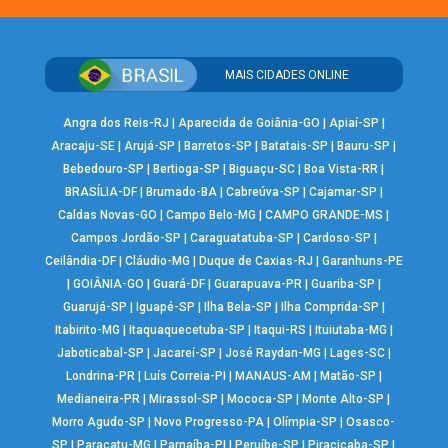
MAIS CIDADES ONLINE
Angra dos Reis-RJ
|
Aparecida de Goiânia-GO
|
Apiaí-SP
|
Aracaju-SE
|
Arujá-SP
|
Barretos-SP
|
Batatais-SP
|
Bauru-SP
|
Bebedouro-SP
|
Bertioga-SP
|
Biguaçu-SC
|
Boa Vista-RR
|
BRASÍLIA-DF
|
Brumado-BA
|
Cabreúva-SP
|
Cajamar-SP
|
Caldas Novas-GO
|
Campo Belo-MG
|
CAMPO GRANDE-MS
|
Campos Jordão-SP
|
Caraguatatuba-SP
|
Cardoso-SP
|
Ceilândia-DF
|
Cláudio-MG
|
Duque de Caxias-RJ
|
Garanhuns-PE
|
GOIÂNIA-GO
|
Guará-DF
|
Guarapuava-PR
|
Guariba-SP
|
Guarujá-SP
|
Iguapé-SP
|
Ilha Bela-SP
|
Ilha Comprida-SP
|
Itabirito-MG
|
Itaquaquecetuba-SP
|
Itaqui-RS
|
Ituiutaba-MG
|
Jaboticabal-SP
|
Jacareí-SP
|
José Raydan-MG
|
Lages-SC
|
Londrina-PR
|
Luís Correia-PI
|
MANAUS-AM
|
Matão-SP
|
Medianeira-PR
|
Mirassol-SP
|
Mococa-SP
|
Monte Alto-SP
|
Morro Agudo-SP
|
Novo Progresso-PA
|
Olímpia-SP
|
Osasco-
SP
|
Paracatu-MG
|
Parnaíba-PI
|
Peruíbe-SP
|
Piracicaba-SP
|