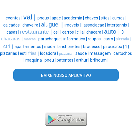
val |
eventos |
pneus |
apae |
academia |
chaves |
sites |
cursos |
aluguel |
calcados |
chaveiro |
imoveis |
|
associacao |
intertennis |
auto |
restaurante |
casas |
celi |
carros |
cilla |
chacara |
3 |
chacaras |
parachoque |
informatica |
roupas |
carro |
pizzaria |
marcas |
ctrl |
apartamentos |
moda |
lanchonetes |
bradesco |
piracicaba |
1 |
pizzarias |
est |
frias |
locadora |
saude |
massagem |
cartuchos
pizzaria |
|
maquina |
pneu |
patentes |
arthur |
brilhoum |
BAIXE NOSSO APLICATIVO