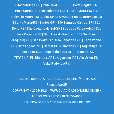
Pirassununga-SP
|
PORTO ALEGRE-RS
|
Porto Seguro-BA
|
Praia Grande-SP
|
Ribeirão Preto-SP
|
RIO DE JANEIRO-RJ
|
Rolim de Moura-RO
|
Salto-SP
|
SALVADOR-BA
|
Samambaia-DF
|
Santa Maria-RS
|
Santos-SP
|
São Bernardo Campo-SP
|
São
Borja-RS
|
São Caetano do Sul-SP
|
São João Paraíso-MG
|
São
José Campos-SP
|
São José do Rio Preto-SP
|
São Paulo
(Itaquera)-SP
|
São Pedro-SP
|
São Sebastião-SP
|
Sertãozinho-
SP
|
Sete Lagoas-MG
|
Sobral-CE
|
Sorocaba-SP
|
Taguatinga-DF
|
Taiobeiras-MG
|
Tangará da Serra-MT
|
Tarauacá-AC
|
TERESINA-PI
|
Ubatuba-SP
|
Uruguaiana-RS
|
Vila Velha-ES
|
Volta Redonda-RJ
|
REDE DE FRANQUIA - GUIA CIDADE ONLINE ® - UNIDADE:
Piracicaba-SP
COPYRIGHT • 2006-2021 -
WWW.GUIACIDADEONLINE.COM.BR
-
TODOS OS DIREITOS RESERVADOS
POLÍTICA DE PRIVACIDADE E TERMOS DE USO