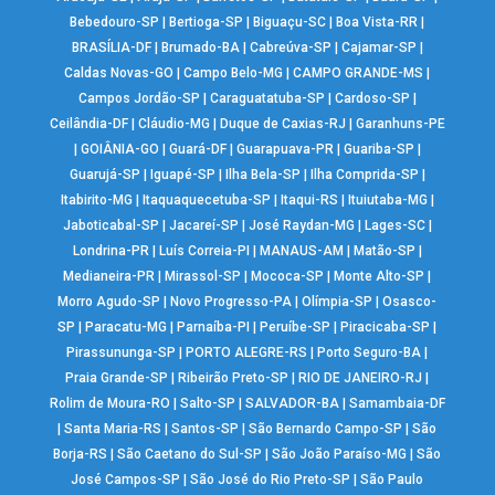
Bebedouro-SP
|
Bertioga-SP
|
Biguaçu-SC
|
Boa Vista-RR
|
BRASÍLIA-DF
|
Brumado-BA
|
Cabreúva-SP
|
Cajamar-SP
|
Caldas Novas-GO
|
Campo Belo-MG
|
CAMPO GRANDE-MS
|
Campos Jordão-SP
|
Caraguatatuba-SP
|
Cardoso-SP
|
Ceilândia-DF
|
Cláudio-MG
|
Duque de Caxias-RJ
|
Garanhuns-PE
|
GOIÂNIA-GO
|
Guará-DF
|
Guarapuava-PR
|
Guariba-SP
|
Guarujá-SP
|
Iguapé-SP
|
Ilha Bela-SP
|
Ilha Comprida-SP
|
Itabirito-MG
|
Itaquaquecetuba-SP
|
Itaqui-RS
|
Ituiutaba-MG
|
Jaboticabal-SP
|
Jacareí-SP
|
José Raydan-MG
|
Lages-SC
|
Londrina-PR
|
Luís Correia-PI
|
MANAUS-AM
|
Matão-SP
|
Medianeira-PR
|
Mirassol-SP
|
Mococa-SP
|
Monte Alto-SP
|
Morro Agudo-SP
|
Novo Progresso-PA
|
Olímpia-SP
|
Osasco-
SP
|
Paracatu-MG
|
Parnaíba-PI
|
Peruíbe-SP
|
Piracicaba-SP
|
Pirassununga-SP
|
PORTO ALEGRE-RS
|
Porto Seguro-BA
|
Praia Grande-SP
|
Ribeirão Preto-SP
|
RIO DE JANEIRO-RJ
|
Rolim de Moura-RO
|
Salto-SP
|
SALVADOR-BA
|
Samambaia-DF
|
Santa Maria-RS
|
Santos-SP
|
São Bernardo Campo-SP
|
São
Borja-RS
|
São Caetano do Sul-SP
|
São João Paraíso-MG
|
São
José Campos-SP
|
São José do Rio Preto-SP
|
São Paulo