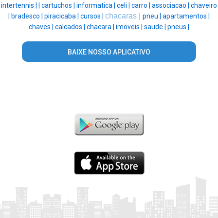
intertennis |
|
cartuchos |
informatica |
celi |
carro |
associacao |
chaveiro
chacaras |
|
bradesco |
piracicaba |
cursos |
pneu |
apartamentos |
chaves |
calcados |
chacara |
imoveis |
saude |
pneus |
BAIXE NOSSO APLICATIVO