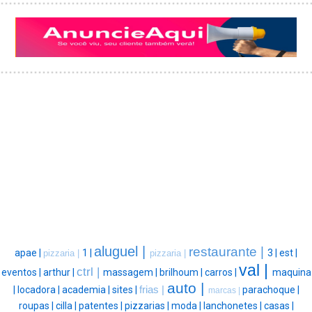
aluguel |
restaurante |
apae |
1 |
3 |
est |
pizzaria |
pizzaria |
val |
ctrl |
eventos |
arthur |
massagem |
brilhoum |
carros |
maquina
auto |
|
locadora |
academia |
sites |
frias |
parachoque |
marcas |
roupas |
cilla |
patentes |
pizzarias |
moda |
lanchonetes |
casas |