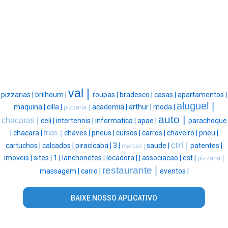
val |
pizzarias |
brilhoum |
roupas |
bradesco |
casas |
apartamentos |
aluguel |
maquina |
cilla |
academia |
arthur |
moda |
pizzaria |
auto |
chacaras |
celi |
intertennis |
informatica |
apae |
parachoque
|
chacara |
frias |
chaves |
pneus |
cursos |
carros |
chaveiro |
pneu |
ctrl |
cartuchos |
calcados |
piracicaba |
3 |
saude |
patentes |
marcas |
imoveis |
sites |
1 |
lanchonetes |
locadora |
|
associacao |
est |
pizzaria |
restaurante |
massagem |
carro |
eventos |
BAIXE NOSSO APLICATIVO