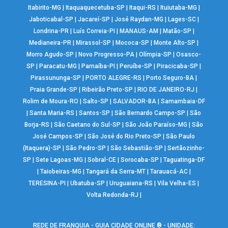
Itabirito-MG
|
Itaquaquecetuba-SP
|
Itaqui-RS
|
Ituiutaba-MG
|
Jaboticabal-SP
|
Jacareí-SP
|
José Raydan-MG
|
Lages-SC
|
Londrina-PR
|
Luís Correia-PI
|
MANAUS-AM
|
Matão-SP
|
Medianeira-PR
|
Mirassol-SP
|
Mococa-SP
|
Monte Alto-SP
|
Morro Agudo-SP
|
Novo Progresso-PA
|
Olímpia-SP
|
Osasco-
SP
|
Paracatu-MG
|
Parnaíba-PI
|
Peruíbe-SP
|
Piracicaba-SP
|
Pirassununga-SP
|
PORTO ALEGRE-RS
|
Porto Seguro-BA
|
Praia Grande-SP
|
Ribeirão Preto-SP
|
RIO DE JANEIRO-RJ
|
Rolim de Moura-RO
|
Salto-SP
|
SALVADOR-BA
|
Samambaia-DF
|
Santa Maria-RS
|
Santos-SP
|
São Bernardo Campo-SP
|
São
Borja-RS
|
São Caetano do Sul-SP
|
São João Paraíso-MG
|
São
José Campos-SP
|
São José do Rio Preto-SP
|
São Paulo
(Itaquera)-SP
|
São Pedro-SP
|
São Sebastião-SP
|
Sertãozinho-
SP
|
Sete Lagoas-MG
|
Sobral-CE
|
Sorocaba-SP
|
Taguatinga-DF
|
Taiobeiras-MG
|
Tangará da Serra-MT
|
Tarauacá-AC
|
TERESINA-PI
|
Ubatuba-SP
|
Uruguaiana-RS
|
Vila Velha-ES
|
Volta Redonda-RJ
|
REDE DE FRANQUIA - GUIA CIDADE ONLINE ® - UNIDADE: