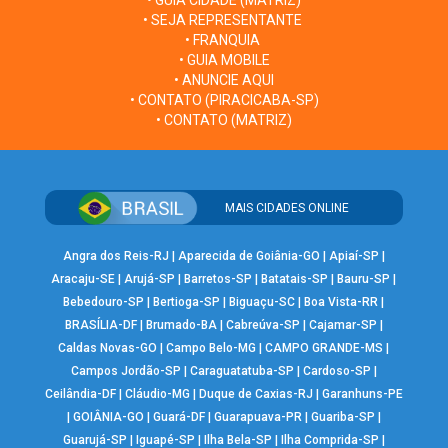
• SEJA REPRESENTANTE
• FRANQUIA
• GUIA MOBILE
• ANUNCIE AQUI
• CONTATO (PIRACICABA-SP)
• CONTATO (MATRIZ)
MAIS CIDADES ONLINE
Angra dos Reis-RJ
|
Aparecida de Goiânia-GO
|
Apiaí-SP
|
Aracaju-SE
|
Arujá-SP
|
Barretos-SP
|
Batatais-SP
|
Bauru-SP
|
Bebedouro-SP
|
Bertioga-SP
|
Biguaçu-SC
|
Boa Vista-RR
|
BRASÍLIA-DF
|
Brumado-BA
|
Cabreúva-SP
|
Cajamar-SP
|
Caldas Novas-GO
|
Campo Belo-MG
|
CAMPO GRANDE-MS
|
Campos Jordão-SP
|
Caraguatatuba-SP
|
Cardoso-SP
|
Ceilândia-DF
|
Cláudio-MG
|
Duque de Caxias-RJ
|
Garanhuns-PE
|
GOIÂNIA-GO
|
Guará-DF
|
Guarapuava-PR
|
Guariba-SP
|
Guarujá-SP
|
Iguapé-SP
|
Ilha Bela-SP
|
Ilha Comprida-SP
|