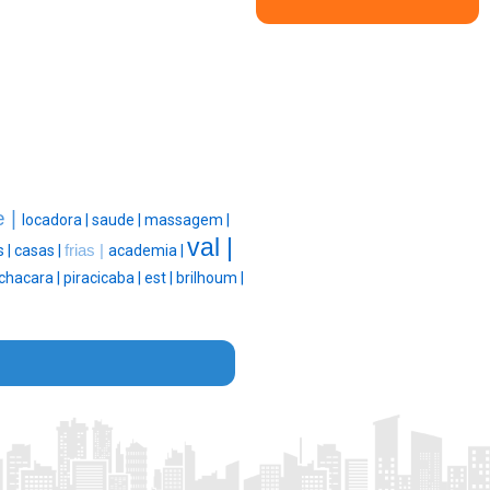
e |
locadora |
saude |
massagem |
val |
 |
casas |
frias |
academia |
chacara |
piracicaba |
est |
brilhoum |