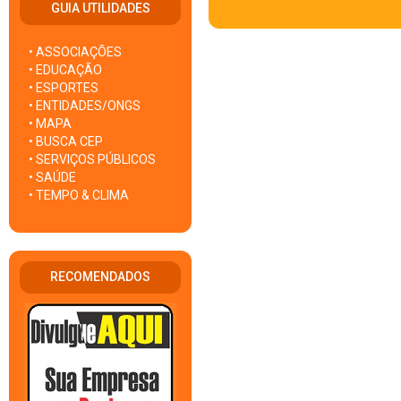
GUIA UTILIDADES
• ASSOCIAÇÕES
• EDUCAÇÃO
• ESPORTES
• ENTIDADES/ONGS
• MAPA
• BUSCA CEP
• SERVIÇOS PÚBLICOS
• SAÚDE
• TEMPO & CLIMA
RECOMENDADOS