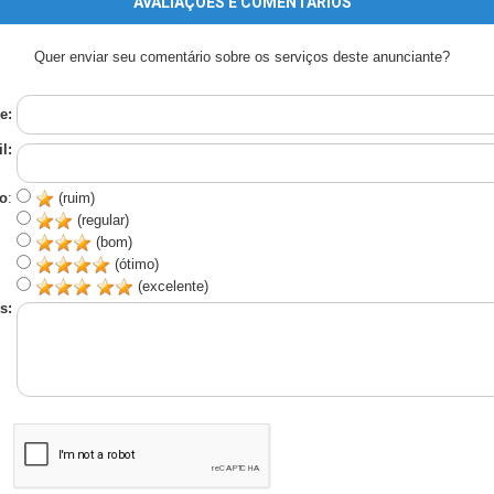
AVALIAÇÕES E COMENTÁRIOS
Quer enviar seu comentário sobre os serviços deste anunciante?
e:
l:
o
:
(ruim)
(regular)
(bom)
(ótimo)
(excelente)
s: