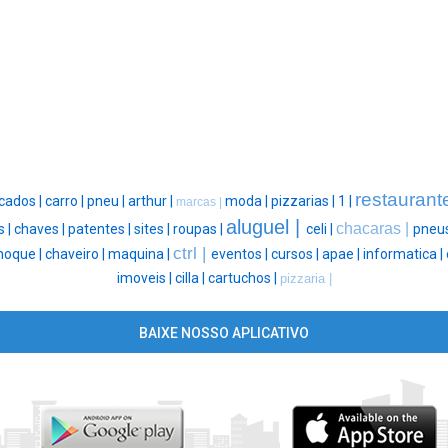
restaurant
cados |
carro |
pneu |
arthur |
moda |
pizzarias |
1 |
marcas |
aluguel |
chacaras |
 |
chaves |
patentes |
sites |
roupas |
celi |
pneus
ctrl |
hoque |
chaveiro |
maquina |
eventos |
cursos |
apae |
informatica |
imoveis |
cilla |
cartuchos |
pizzaria |
BAIXE NOSSO APLICATIVO