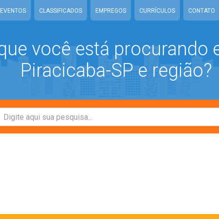
EVENTOS
CLASSIFICADOS
EMPREGOS
CURRÍCULOS
CONTATO
que você está procurando
Piracicaba-SP e região?