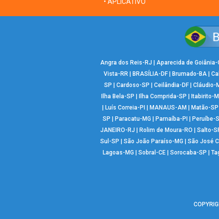
• APLICATIVO
Angra dos Reis-RJ
|
Aparecida de Goiânia
Vista-RR
|
BRASÍLIA-DF
|
Brumado-BA
|
Ca
SP
|
Cardoso-SP
|
Ceilândia-DF
|
Cláudio-
Ilha Bela-SP
|
Ilha Comprida-SP
|
Itabirito-
|
Luís Correia-PI
|
MANAUS-AM
|
Matão-SP
SP
|
Paracatu-MG
|
Parnaíba-PI
|
Peruíbe-
JANEIRO-RJ
|
Rolim de Moura-RO
|
Salto-S
Sul-SP
|
São João Paraíso-MG
|
São José 
Lagoas-MG
|
Sobral-CE
|
Sorocaba-SP
|
Ta
COPYRIGH