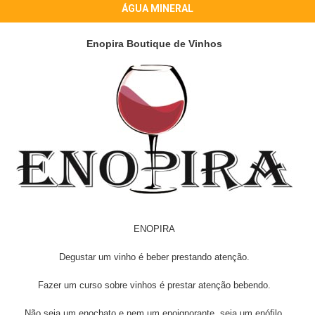
ÁGUA MINERAL
Enopira Boutique de Vinhos
ENOPIRA
Degustar um vinho é beber prestando atenção.
Fazer um curso sobre vinhos é prestar atenção bebendo.
Não seja um enochato e nem um enoignorante, seja um enófilo.