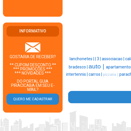
INFORMATIVO
GOSTARIA DE RECEBER?
lanchonetes |
|
3 |
associacao |
cal
** CUPOM DESCONTO **
auto |
bradesco |
apartamentos
*** PROMOÇÕES ***
*** NOVIDADES ***
intertennis |
carros |
parac
pizzaria |
DO PORTAL GUIA
PIRACICABA EM SEU E-
MAIL?