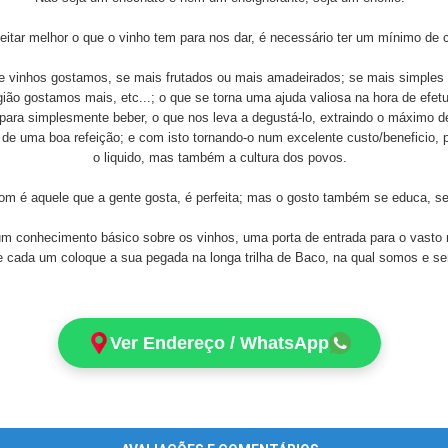
tar melhor o que o vinho tem para nos dar, é necessário ter um mínimo de 
e vinhos gostamos, se mais frutados ou mais amadeirados; se mais simples
gião gostamos mais, etc...; o que se torna uma ajuda valiosa na hora de ef
ara simplesmente beber, o que nos leva a degustá-lo, extraindo o máximo d
e uma boa refeição; e com isto tornando-o num excelente custo/beneficio,
o liquido, mas também a cultura dos povos.
om é aquele que a gente gosta, é perfeita; mas o gosto também se educa, se 
 um conhecimento básico sobre os vinhos, uma porta de entrada para o vast
e cada um coloque a sua pegada na longa trilha de Baco, na qual somos e s
Ver Endereço / WhatsApp