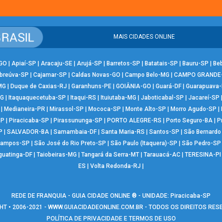
MAIS CIDADES ONLINE
-GO
|
Apiaí-SP
|
Aracaju-SE
|
Arujá-SP
|
Barretos-SP
|
Batatais-SP
|
Bauru-SP
|
Be
breúva-SP
|
Cajamar-SP
|
Caldas Novas-GO
|
Campo Belo-MG
|
CAMPO GRANDE
MG
|
Duque de Caxias-RJ
|
Garanhuns-PE
|
GOIÂNIA-GO
|
Guará-DF
|
Guarapuava
MG
|
Itaquaquecetuba-SP
|
Itaqui-RS
|
Ituiutaba-MG
|
Jaboticabal-SP
|
Jacareí-SP
|
Medianeira-PR
|
Mirassol-SP
|
Mococa-SP
|
Monte Alto-SP
|
Morro Agudo-SP
|
SP
|
Piracicaba-SP
|
Pirassununga-SP
|
PORTO ALEGRE-RS
|
Porto Seguro-BA
|
P
P
|
SALVADOR-BA
|
Samambaia-DF
|
Santa Maria-RS
|
Santos-SP
|
São Bernard
Campos-SP
|
São José do Rio Preto-SP
|
São Paulo (Itaquera)-SP
|
São Pedro-SP
guatinga-DF
|
Taiobeiras-MG
|
Tangará da Serra-MT
|
Tarauacá-AC
|
TERESINA-PI
ES
|
Volta Redonda-RJ
|
REDE DE FRANQUIA - GUIA CIDADE ONLINE ® - UNIDADE: Piracicaba-SP
T • 2006-2021 -
WWW.GUIACIDADEONLINE.COM.BR
- TODOS OS DIREITOS RE
POLÍTICA DE PRIVACIDADE E TERMOS DE USO