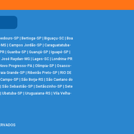
bedouro-SP
|
Bertioga-SP
|
Biguaçu-SC
|
Boa
-MS
|
Campos Jordão-SP
|
Caraguatatuba-
-PR
|
Guariba-SP
|
Guarujá-SP
|
Iguapé-SP
|
|
José Raydan-MG
|
Lages-SC
|
Londrina-PR
Novo Progresso-PA
|
Olímpia-SP
|
Osasco-
raia Grande-SP
|
Ribeirão Preto-SP
|
RIO DE
o Campo-SP
|
São Borja-RS
|
São Caetano do
|
São Sebastião-SP
|
Sertãozinho-SP
|
Sete
|
Ubatuba-SP
|
Uruguaiana-RS
|
Vila Velha-
SERVADOS