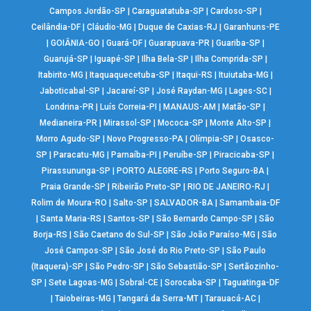
Campos Jordão-SP
|
Caraguatatuba-SP
|
Cardoso-SP
|
Ceilândia-DF
|
Cláudio-MG
|
Duque de Caxias-RJ
|
Garanhuns-PE
|
GOIÂNIA-GO
|
Guará-DF
|
Guarapuava-PR
|
Guariba-SP
|
Guarujá-SP
|
Iguapé-SP
|
Ilha Bela-SP
|
Ilha Comprida-SP
|
Itabirito-MG
|
Itaquaquecetuba-SP
|
Itaqui-RS
|
Ituiutaba-MG
|
Jaboticabal-SP
|
Jacareí-SP
|
José Raydan-MG
|
Lages-SC
|
Londrina-PR
|
Luís Correia-PI
|
MANAUS-AM
|
Matão-SP
|
Medianeira-PR
|
Mirassol-SP
|
Mococa-SP
|
Monte Alto-SP
|
Morro Agudo-SP
|
Novo Progresso-PA
|
Olímpia-SP
|
Osasco-
SP
|
Paracatu-MG
|
Parnaíba-PI
|
Peruíbe-SP
|
Piracicaba-SP
|
Pirassununga-SP
|
PORTO ALEGRE-RS
|
Porto Seguro-BA
|
Praia Grande-SP
|
Ribeirão Preto-SP
|
RIO DE JANEIRO-RJ
|
Rolim de Moura-RO
|
Salto-SP
|
SALVADOR-BA
|
Samambaia-DF
|
Santa Maria-RS
|
Santos-SP
|
São Bernardo Campo-SP
|
São
Borja-RS
|
São Caetano do Sul-SP
|
São João Paraíso-MG
|
São
José Campos-SP
|
São José do Rio Preto-SP
|
São Paulo
(Itaquera)-SP
|
São Pedro-SP
|
São Sebastião-SP
|
Sertãozinho-
SP
|
Sete Lagoas-MG
|
Sobral-CE
|
Sorocaba-SP
|
Taguatinga-DF
|
Taiobeiras-MG
|
Tangará da Serra-MT
|
Tarauacá-AC
|