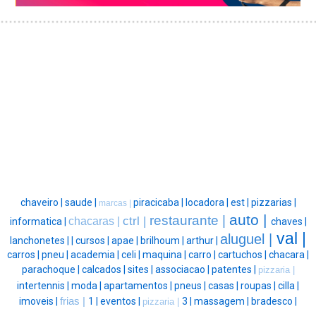
chaveiro |
saude |
piracicaba |
locadora |
est |
pizzarias |
marcas |
auto |
restaurante |
ctrl |
chacaras |
informatica |
chaves |
val |
aluguel |
lanchonetes |
|
cursos |
apae |
brilhoum |
arthur |
carros |
pneu |
academia |
celi |
maquina |
carro |
cartuchos |
chacara |
parachoque |
calcados |
sites |
associacao |
patentes |
pizzaria |
intertennis |
moda |
apartamentos |
pneus |
casas |
roupas |
cilla |
imoveis |
frias |
1 |
eventos |
3 |
massagem |
bradesco |
pizzaria |