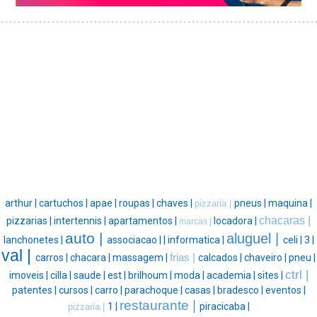
arthur |
cartuchos |
apae |
roupas |
chaves |
pneus |
maquina |
pizzaria |
chacaras |
pizzarias |
intertennis |
apartamentos |
locadora |
marcas |
auto |
aluguel |
lanchonetes |
associacao |
|
informatica |
celi |
3 |
val |
carros |
chacara |
massagem |
frias |
calcados |
chaveiro |
pneu |
ctrl |
imoveis |
cilla |
saude |
est |
brilhoum |
moda |
academia |
sites |
patentes |
cursos |
carro |
parachoque |
casas |
bradesco |
eventos |
restaurante |
1 |
piracicaba |
pizzaria |