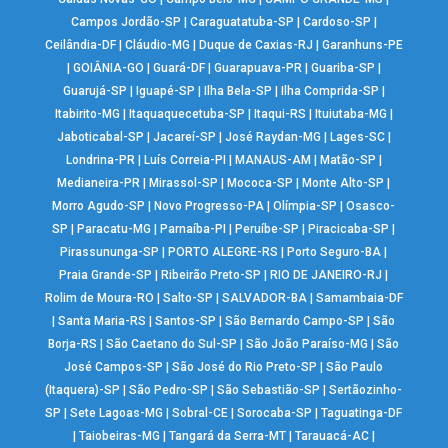
Campos Jordão-SP
|
Caraguatatuba-SP
|
Cardoso-SP
|
Ceilândia-DF
|
Cláudio-MG
|
Duque de Caxias-RJ
|
Garanhuns-PE
|
GOIÂNIA-GO
|
Guará-DF
|
Guarapuava-PR
|
Guariba-SP
|
Guarujá-SP
|
Iguapé-SP
|
Ilha Bela-SP
|
Ilha Comprida-SP
|
Itabirito-MG
|
Itaquaquecetuba-SP
|
Itaqui-RS
|
Ituiutaba-MG
|
Jaboticabal-SP
|
Jacareí-SP
|
José Raydan-MG
|
Lages-SC
|
Londrina-PR
|
Luís Correia-PI
|
MANAUS-AM
|
Matão-SP
|
Medianeira-PR
|
Mirassol-SP
|
Mococa-SP
|
Monte Alto-SP
|
Morro Agudo-SP
|
Novo Progresso-PA
|
Olímpia-SP
|
Osasco-
SP
|
Paracatu-MG
|
Parnaíba-PI
|
Peruíbe-SP
|
Piracicaba-SP
|
Pirassununga-SP
|
PORTO ALEGRE-RS
|
Porto Seguro-BA
|
Praia Grande-SP
|
Ribeirão Preto-SP
|
RIO DE JANEIRO-RJ
|
Rolim de Moura-RO
|
Salto-SP
|
SALVADOR-BA
|
Samambaia-DF
|
Santa Maria-RS
|
Santos-SP
|
São Bernardo Campo-SP
|
São
Borja-RS
|
São Caetano do Sul-SP
|
São João Paraíso-MG
|
São
José Campos-SP
|
São José do Rio Preto-SP
|
São Paulo
(Itaquera)-SP
|
São Pedro-SP
|
São Sebastião-SP
|
Sertãozinho-
SP
|
Sete Lagoas-MG
|
Sobral-CE
|
Sorocaba-SP
|
Taguatinga-DF
|
Taiobeiras-MG
|
Tangará da Serra-MT
|
Tarauacá-AC
|