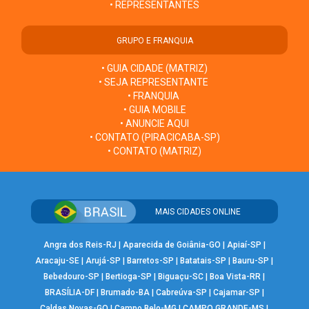
• REPRESENTANTES
GRUPO E FRANQUIA
• GUIA CIDADE (MATRIZ)
• SEJA REPRESENTANTE
• FRANQUIA
• GUIA MOBILE
• ANUNCIE AQUI
• CONTATO (PIRACICABA-SP)
• CONTATO (MATRIZ)
MAIS CIDADES ONLINE
Angra dos Reis-RJ
|
Aparecida de Goiânia-GO
|
Apiaí-SP
|
Aracaju-SE
|
Arujá-SP
|
Barretos-SP
|
Batatais-SP
|
Bauru-SP
|
Bebedouro-SP
|
Bertioga-SP
|
Biguaçu-SC
|
Boa Vista-RR
|
BRASÍLIA-DF
|
Brumado-BA
|
Cabreúva-SP
|
Cajamar-SP
|
Caldas Novas-GO
|
Campo Belo-MG
|
CAMPO GRANDE-MS
|