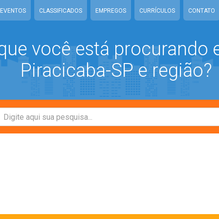
EVENTOS
CLASSIFICADOS
EMPREGOS
CURRÍCULOS
CONTATO
que você está procurando
Piracicaba-SP e região?