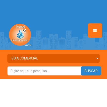
on line
37