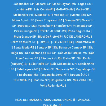
Jaboticabal-SP
|
Jacareí-SP
|
José Raydan-MG
|
Lages-SC
|
Londrina-PR
|
Luís Correia-PI
|
MANAUS-AM
|
Matão-SP
|
Medianeira-PR
|
Mirassol-SP
|
Mococa-SP
|
Monte Alto-SP
|
Morro Agudo-SP
|
Novo Progresso-PA
|
Olímpia-SP
|
Osasco-
SP
|
Paracatu-MG
|
Parnaíba-PI
|
Peruíbe-SP
|
Piracicaba-SP
|
Pirassununga-SP
|
PORTO ALEGRE-RS
|
Porto Seguro-BA
|
Praia Grande-SP
|
Ribeirão Preto-SP
|
RIO DE JANEIRO-RJ
|
Rolim de Moura-RO
|
Salto-SP
|
SALVADOR-BA
|
Samambaia-DF
|
Santa Maria-RS
|
Santos-SP
|
São Bernardo Campo-SP
|
São
Borja-RS
|
São Caetano do Sul-SP
|
São João Paraíso-MG
|
São
José Campos-SP
|
São José do Rio Preto-SP
|
São Paulo
(Itaquera)-SP
|
São Pedro-SP
|
São Sebastião-SP
|
Sertãozinho-
SP
|
Sete Lagoas-MG
|
Sobral-CE
|
Sorocaba-SP
|
Taguatinga-DF
|
Taiobeiras-MG
|
Tangará da Serra-MT
|
Tarauacá-AC
|
TERESINA-PI
|
Ubatuba-SP
|
Uruguaiana-RS
|
Vila Velha-ES
|
Volta Redonda-RJ
|
REDE DE FRANQUIA - GUIA CIDADE ONLINE ® - UNIDADE:
Piracicaba-SP