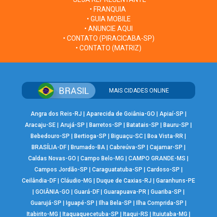
• FRANQUIA
• GUIA MOBILE
• ANUNCIE AQUI
• CONTATO (PIRACICABA-SP)
• CONTATO (MATRIZ)
MAIS CIDADES ONLINE
Angra dos Reis-RJ
|
Aparecida de Goiânia-GO
|
Apiaí-SP
|
Aracaju-SE
|
Arujá-SP
|
Barretos-SP
|
Batatais-SP
|
Bauru-SP
|
Bebedouro-SP
|
Bertioga-SP
|
Biguaçu-SC
|
Boa Vista-RR
|
BRASÍLIA-DF
|
Brumado-BA
|
Cabreúva-SP
|
Cajamar-SP
|
Caldas Novas-GO
|
Campo Belo-MG
|
CAMPO GRANDE-MS
|
Campos Jordão-SP
|
Caraguatatuba-SP
|
Cardoso-SP
|
Ceilândia-DF
|
Cláudio-MG
|
Duque de Caxias-RJ
|
Garanhuns-PE
|
GOIÂNIA-GO
|
Guará-DF
|
Guarapuava-PR
|
Guariba-SP
|
Guarujá-SP
|
Iguapé-SP
|
Ilha Bela-SP
|
Ilha Comprida-SP
|
Itabirito-MG
|
Itaquaquecetuba-SP
|
Itaqui-RS
|
Ituiutaba-MG
|