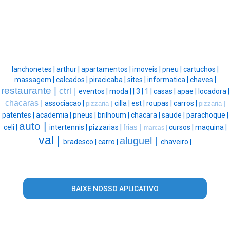
lanchonetes |
arthur |
apartamentos |
imoveis |
pneu |
cartuchos |
massagem |
calcados |
piracicaba |
sites |
informatica |
chaves |
restaurante |
ctrl |
eventos |
moda |
|
3 |
1 |
casas |
apae |
locadora |
chacaras |
associacao |
cilla |
est |
roupas |
carros |
pizzaria |
pizzaria |
patentes |
academia |
pneus |
brilhoum |
chacara |
saude |
parachoque |
auto |
celi |
intertennis |
pizzarias |
frias |
cursos |
maquina |
marcas |
val |
aluguel |
bradesco |
carro |
chaveiro |
BAIXE NOSSO APLICATIVO