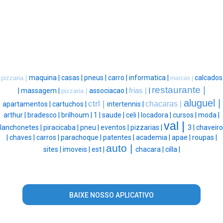
maquina |
casas |
pneus |
carro |
informatica |
calcados
pizzaria |
marcas |
restaurante |
|
massagem |
associacao |
frias |
|
pizzaria |
aluguel |
ctrl |
chacaras |
apartamentos |
cartuchos |
intertennis |
arthur |
bradesco |
brilhoum |
1 |
saude |
celi |
locadora |
cursos |
moda |
val |
lanchonetes |
piracicaba |
pneu |
eventos |
pizzarias |
3 |
chaveiro
|
chaves |
carros |
parachoque |
patentes |
academia |
apae |
roupas |
auto |
sites |
imoveis |
est |
chacara |
cilla |
BAIXE NOSSO APLICATIVO