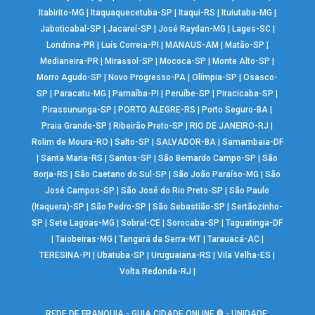
Itabirito-MG
|
Itaquaquecetuba-SP
|
Itaqui-RS
|
Ituiutaba-MG
|
Jaboticabal-SP
|
Jacareí-SP
|
José Raydan-MG
|
Lages-SC
|
Londrina-PR
|
Luís Correia-PI
|
MANAUS-AM
|
Matão-SP
|
Medianeira-PR
|
Mirassol-SP
|
Mococa-SP
|
Monte Alto-SP
|
Morro Agudo-SP
|
Novo Progresso-PA
|
Olímpia-SP
|
Osasco-
SP
|
Paracatu-MG
|
Parnaíba-PI
|
Peruíbe-SP
|
Piracicaba-SP
|
Pirassununga-SP
|
PORTO ALEGRE-RS
|
Porto Seguro-BA
|
Praia Grande-SP
|
Ribeirão Preto-SP
|
RIO DE JANEIRO-RJ
|
Rolim de Moura-RO
|
Salto-SP
|
SALVADOR-BA
|
Samambaia-DF
|
Santa Maria-RS
|
Santos-SP
|
São Bernardo Campo-SP
|
São
Borja-RS
|
São Caetano do Sul-SP
|
São João Paraíso-MG
|
São
José Campos-SP
|
São José do Rio Preto-SP
|
São Paulo
(Itaquera)-SP
|
São Pedro-SP
|
São Sebastião-SP
|
Sertãozinho-
SP
|
Sete Lagoas-MG
|
Sobral-CE
|
Sorocaba-SP
|
Taguatinga-DF
|
Taiobeiras-MG
|
Tangará da Serra-MT
|
Tarauacá-AC
|
TERESINA-PI
|
Ubatuba-SP
|
Uruguaiana-RS
|
Vila Velha-ES
|
Volta Redonda-RJ
|
REDE DE FRANQUIA - GUIA CIDADE ONLINE ® - UNIDADE: