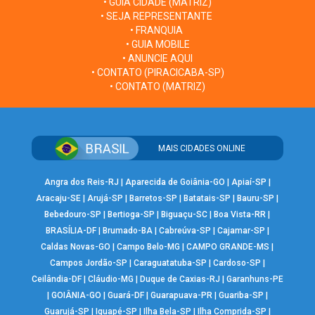
• GUIA CIDADE (MATRIZ)
• SEJA REPRESENTANTE
• FRANQUIA
• GUIA MOBILE
• ANUNCIE AQUI
• CONTATO (PIRACICABA-SP)
• CONTATO (MATRIZ)
MAIS CIDADES ONLINE
Angra dos Reis-RJ
|
Aparecida de Goiânia-GO
|
Apiaí-SP
|
Aracaju-SE
|
Arujá-SP
|
Barretos-SP
|
Batatais-SP
|
Bauru-SP
|
Bebedouro-SP
|
Bertioga-SP
|
Biguaçu-SC
|
Boa Vista-RR
|
BRASÍLIA-DF
|
Brumado-BA
|
Cabreúva-SP
|
Cajamar-SP
|
Caldas Novas-GO
|
Campo Belo-MG
|
CAMPO GRANDE-MS
|
Campos Jordão-SP
|
Caraguatatuba-SP
|
Cardoso-SP
|
Ceilândia-DF
|
Cláudio-MG
|
Duque de Caxias-RJ
|
Garanhuns-PE
|
GOIÂNIA-GO
|
Guará-DF
|
Guarapuava-PR
|
Guariba-SP
|
Guarujá-SP
|
Iguapé-SP
|
Ilha Bela-SP
|
Ilha Comprida-SP
|