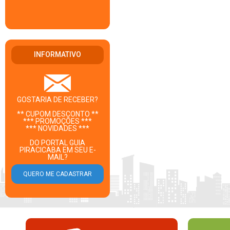
INFORMATIVO
GOSTARIA DE RECEBER?
** CUPOM DESCONTO **
*** PROMOÇÕES ***
*** NOVIDADES ***
DO PORTAL GUIA
PIRACICABA EM SEU E-
MAIL?