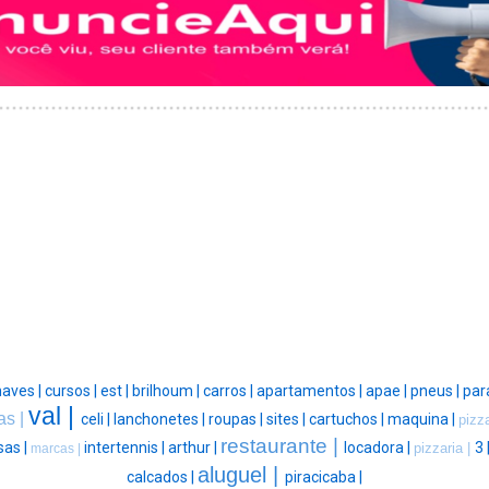
aves |
cursos |
est |
brilhoum |
carros |
apartamentos |
apae |
pneus |
par
val |
as |
celi |
lanchonetes |
roupas |
sites |
cartuchos |
maquina |
pizza
restaurante |
sas |
intertennis |
arthur |
locadora |
3 
pizzaria |
marcas |
aluguel |
calcados |
piracicaba |