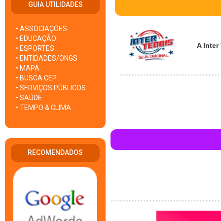
GUIA UTILIDADES
• ASSOCIAÇÕES
• EDUCAÇÃO
A Inte
• ESPORTES
• ENTIDADES/ONGS
• MAPA
• BUSCA CEP
• SERVIÇOS PÚBLICOS
• SAÚDE
• TEMPO & CLIMA
RECOMENDADOS