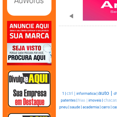
auto |
ctrl |
1 |
informatica |
ch
chacar
patentes |
frias |
imoveis |
pneu |
saude |
academia |
carro |
ca