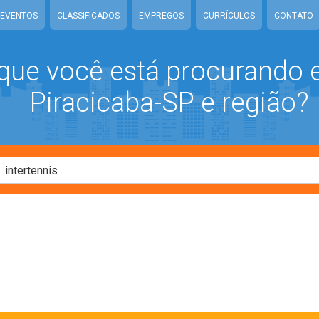
EVENTOS
CLASSIFICADOS
EMPREGOS
CURRÍCULOS
CONTATO
que você está procurando
Piracicaba-SP e região?