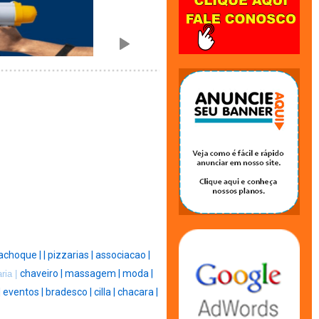
achoque |
|
pizzarias |
associacao |
chaveiro |
massagem |
moda |
ria |
|
eventos |
bradesco |
cilla |
chacara |