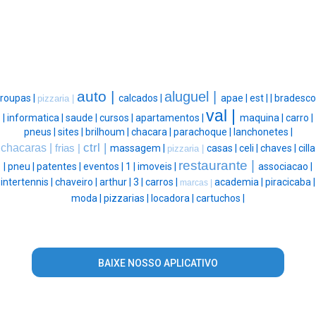
auto |
aluguel |
roupas |
calcados |
apae |
est |
|
bradesco
pizzaria |
val |
|
informatica |
saude |
cursos |
apartamentos |
maquina |
carro |
pneus |
sites |
brilhoum |
chacara |
parachoque |
lanchonetes |
ctrl |
chacaras |
frias |
massagem |
casas |
celi |
chaves |
cilla
pizzaria |
restaurante |
|
pneu |
patentes |
eventos |
1 |
imoveis |
associacao |
intertennis |
chaveiro |
arthur |
3 |
carros |
academia |
piracicaba |
marcas |
moda |
pizzarias |
locadora |
cartuchos |
BAIXE NOSSO APLICATIVO