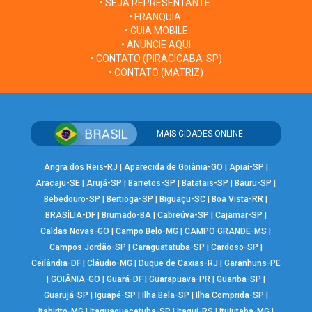
• SEJA REPRESENTANTE
• FRANQUIA
• GUIA MOBILE
• ANUNCIE AQUI
• CONTATO (PIRACICABA-SP)
• CONTATO (MATRIZ)
MAIS CIDADES ONLINE
Angra dos Reis-RJ
|
Aparecida de Goiânia-GO
|
Apiaí-SP
|
Aracaju-SE
|
Arujá-SP
|
Barretos-SP
|
Batatais-SP
|
Bauru-SP
|
Bebedouro-SP
|
Bertioga-SP
|
Biguaçu-SC
|
Boa Vista-RR
|
BRASÍLIA-DF
|
Brumado-BA
|
Cabreúva-SP
|
Cajamar-SP
|
Caldas Novas-GO
|
Campo Belo-MG
|
CAMPO GRANDE-MS
|
Campos Jordão-SP
|
Caraguatatuba-SP
|
Cardoso-SP
|
Ceilândia-DF
|
Cláudio-MG
|
Duque de Caxias-RJ
|
Garanhuns-PE
|
GOIÂNIA-GO
|
Guará-DF
|
Guarapuava-PR
|
Guariba-SP
|
Guarujá-SP
|
Iguapé-SP
|
Ilha Bela-SP
|
Ilha Comprida-SP
|
Itabirito-MG
|
Itaquaquecetuba-SP
|
Itaqui-RS
|
Ituiutaba-MG
|