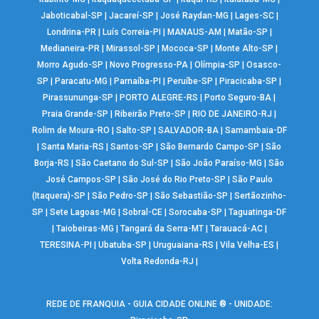
Jaboticabal-SP
|
Jacareí-SP
|
José Raydan-MG
|
Lages-SC
|
Londrina-PR
|
Luís Correia-PI
|
MANAUS-AM
|
Matão-SP
|
Medianeira-PR
|
Mirassol-SP
|
Mococa-SP
|
Monte Alto-SP
|
Morro Agudo-SP
|
Novo Progresso-PA
|
Olímpia-SP
|
Osasco-
SP
|
Paracatu-MG
|
Parnaíba-PI
|
Peruíbe-SP
|
Piracicaba-SP
|
Pirassununga-SP
|
PORTO ALEGRE-RS
|
Porto Seguro-BA
|
Praia Grande-SP
|
Ribeirão Preto-SP
|
RIO DE JANEIRO-RJ
|
Rolim de Moura-RO
|
Salto-SP
|
SALVADOR-BA
|
Samambaia-DF
|
Santa Maria-RS
|
Santos-SP
|
São Bernardo Campo-SP
|
São
Borja-RS
|
São Caetano do Sul-SP
|
São João Paraíso-MG
|
São
José Campos-SP
|
São José do Rio Preto-SP
|
São Paulo
(Itaquera)-SP
|
São Pedro-SP
|
São Sebastião-SP
|
Sertãozinho-
SP
|
Sete Lagoas-MG
|
Sobral-CE
|
Sorocaba-SP
|
Taguatinga-DF
|
Taiobeiras-MG
|
Tangará da Serra-MT
|
Tarauacá-AC
|
TERESINA-PI
|
Ubatuba-SP
|
Uruguaiana-RS
|
Vila Velha-ES
|
Volta Redonda-RJ
|
REDE DE FRANQUIA - GUIA CIDADE ONLINE ® - UNIDADE: